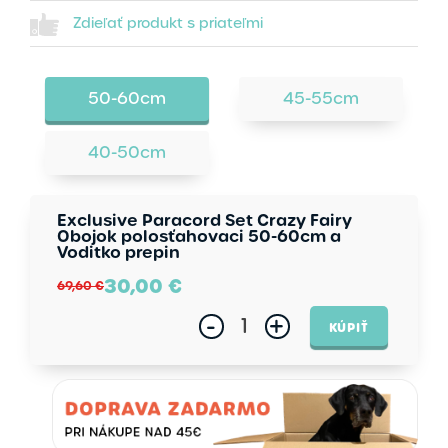
Zdieľať produkt s priateľmi
50-60cm
45-55cm
40-50cm
Exclusive Paracord Set Crazy Fairy
Obojok polosťahovaci 50-60cm a
Voditko prepin
30,00
€
69,60 €
-
+
KÚPIŤ