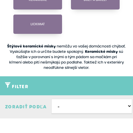
LICKIMAT
Štýlové keramické misky
nemôžu vo vašej domácnosti chýbať.
Keramické misky
Vyskúšajte ich a určite budete spokojný.
sú
ťažšie v porovnaní s inými a tým pádom sa mačkám pri
kŕmení alebo pití nešmýkajú po podlahe. Taktiež ich v exteriéry
neodfúkne silnejší vietor.
FILTER
Typ
ZORADIŤ PODĽA
Akcia
Značky
Novinky
Nobby
Filtrovať
Zmazať filter
Výpredaj