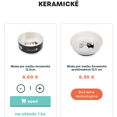
KERAMICKÉ
Tommi
Skladom
Miska pre mačku keramická
Miska pre mačku Keramická
12,5cm
protišmyková 15,5 cm
4,00 €
6,50 €
-
+
Dočasne
nedostupné
KÚPIŤ
na sklade 1 ks