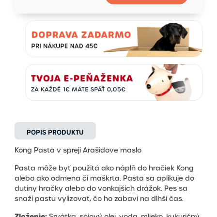
POPIS PRODUKTU
Kong Pasta v spreji Arašidove maslo
Pasta môže byť použitá ako náplň do hračiek Kong
alebo ako odmena či maškrta. Pasta sa aplikuje do
dutiny hračky alebo do vonkajších drážok. Pes sa
snaží pastu vylizovať, čo ho zabaví na dlhší čas.
Zloženie:
Srvátka, sójový olej, voda, mlieko, kukuričný