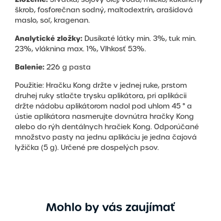
škrob, fosforečnan sodný, maltodextrín, arašidová
maslo, soľ, kragenan.
Analytické zložky:
Dusíkaté látky min. 3%, tuk min.
23%, vláknina max. 1%, Vlhkosť 53%.
Balenie:
226 g pasta
Použitie: Hračku Kong držte v jednej ruke, prstom
druhej ruky stlačte trysku aplikátora, pri aplikácii
držte nádobu aplikátorom nadol pod uhlom 45 ° a
ústie aplikátora nasmerujte dovnútra hračky Kong
alebo do rýh dentálnych hračiek Kong. Odporúčané
množstvo pasty na jednu aplikáciu je jedna čajová
lyžička (5 g). Určené pre dospelých psov.
Mohlo by vás zaujímať