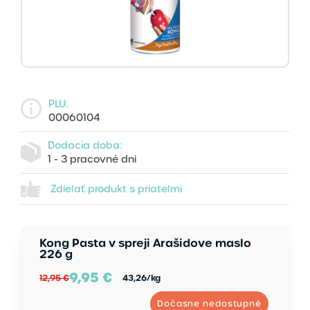
PLU:
00060104
Dodacia doba:
1 - 3 pracovné dni
Zdieľať produkt s priateľmi
Kong Pasta v spreji Arašidove maslo
226 g
9,95
€
12,95 €
43,26
/kg
Dočasne nedostupné