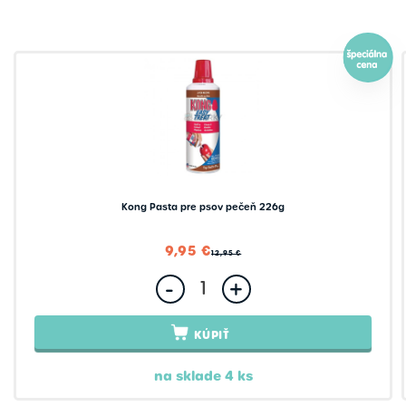
Kong Pasta pre psov pečeň 226g
9,95 €
12,95 €
-
+
KÚPIŤ
na sklade 4 ks