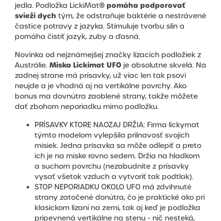
pomáha podporovať
jedla. Podložka LickiMat®
svieži dych
tým, že odstraňuje baktérie a nestrávené
častice potravy z jazyka. Stimuluje tvorbu slín a
pomáha čistiť jazyk, zuby a ďasná.
Novinka od nejznámejšej značky lízacích podložiek z
Miska Lickimat UFO
Austrálie.
je absolutne skvelá. Na
zadnej strane má prísavky, už viac len tak psovi
neujde a je vhodná aj na vertikálne povrchy. Ako
bonus ma dovnútra zaoblené strany, takže môžete
dať zbohom neporiadku mimo podložku.
PRÍSAVKY KTORE NAOZAJ DRŽIA: Firma lickymat
týmto modelom vylepšila prilnavosť svojich
misiek. Jedna prísavka sa môže odlepiť a preto
ich je na miske rovno sedem. Držia na hladkom
a suchom povrchu (nezabudnite z prísavky
vysať všetok vzduch a vytvoriť tak podtlak).
STOP NEPORIADKU OKOLO UFO má zdvihnuté
strany zatočené donútra, čo je praktické ako pri
klasickom lízaní na zemi, tak aj keď je podložka
pripevnená vertikálne na stenu - nič nesteká,