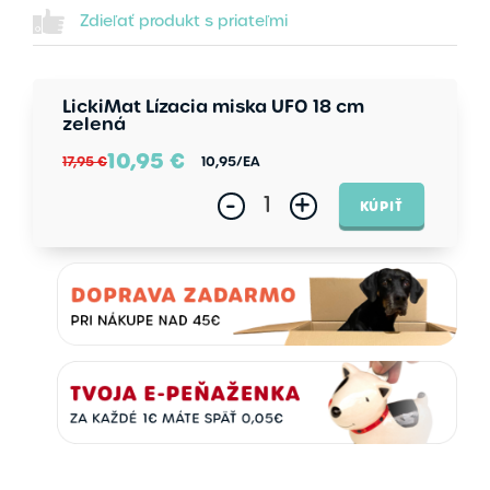
Zdieľať produkt s priateľmi
LickiMat Lízacia miska UFO 18 cm
zelená
10,95
€
17,95 €
10,95
/EA
-
+
KÚPIŤ