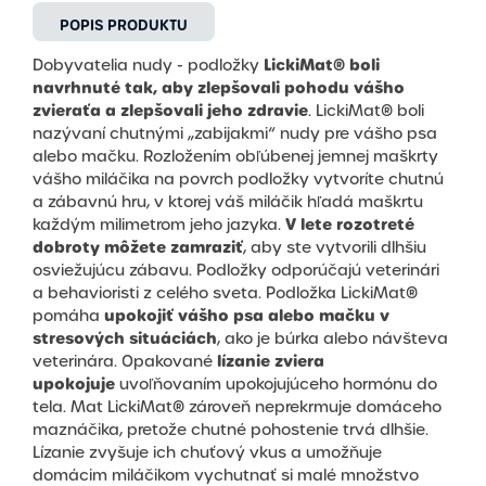
POPIS PRODUKTU
LickiMat® boli
Dobyvatelia nudy - podložky
navrhnuté tak, aby zlepšovali pohodu vášho
zvieraťa a zlepšovali jeho zdravie
. LickiMat® boli
nazývaní chutnými „zabijakmi“ nudy pre vášho psa
alebo mačku. Rozložením obľúbenej jemnej maškrty
vášho miláčika na povrch podložky vytvoríte chutnú
a zábavnú hru, v ktorej váš miláčik hľadá maškrtu
V lete rozotreté
každým milimetrom jeho jazyka.
dobroty môžete zamraziť
, aby ste vytvorili dlhšiu
osviežujúcu zábavu. Podložky odporúčajú veterinári
a behavioristi z celého sveta. Podložka LickiMat®
upokojiť vášho psa alebo mačku v
pomáha
stresových situáciách
, ako je búrka alebo návšteva
lízanie zviera
veterinára. Opakované
upokojuje
uvoľňovaním upokojujúceho hormónu do
tela. Mat LickiMat® zároveň neprekrmuje domáceho
maznáčika, pretože chutné pohostenie trvá dlhšie.
Lízanie zvyšuje ich chuťový vkus a umožňuje
domácim miláčikom vychutnať si malé množstvo