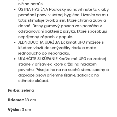
nič sa netrúsi.
ÚSTNA HYGIÉNA Podložky sú navrhnuté tak, aby
pomáhali psovi v ústnej hygiéne. Lízaním sa mu
totiž stimuluje tvorba slín, ktoré chránia zuby a
ďasná. Drsný gumový povrch zas pomáha v
odstraňování baktérií z jazyka, ktoré spôsobujú
nepríjemný zápach z papule.
JEDNODUCHA ÚDRŽBA Lickimat UFO môžete s
kľudom vloziť do umývačky riadu a máte
jednoducho po neporiadku.
UĽAHČITE SI KÚPANIE Keďže má UFO na zadnej
strane 7 prísaviek, ktoré držia na hladkom
povrchu. Prisajte ho na na suchú stenu sprchy a
doprajte psovi príjemné lízanie, zatial čo ho
stihnete okúpať.
Farba:
zelená
Priemer:
18 cm
Výška:
3 cm