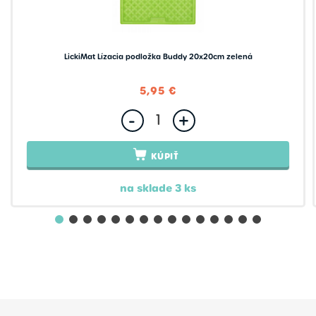
LickiMat Lízacia podložka Buddy 20x20cm zelená
5,95 €
-
+
KÚPIŤ
na sklade 3 ks