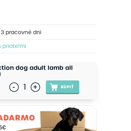
- 3 pracovné dni
s priateľmi
tion dog adult lamb all
g
-
+
KÚPIŤ