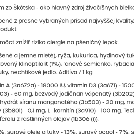
 zo Škótska - ako hlavný zdroj živočíšnych bielk
bené z presne vybraných prísad najvyššej kvality
rodukt
cť znížiť riziko alergie na pšeničný lepok.
né a jemne mleté), ryža, kukurica, hydinový tuk
vaný klinoptilolit (1%), ľanové semienko, rybaci
y, nechtíkové jedlo. Aditíva / 1 kg
ín A (3a672a) - 18000 IU, vitamín D3 (3a671) - 150
03) - 50 mg, bezvodý jodičnan vápenatý (3b202) 
ydrát síranu manganatého (3b503) - 20 mg, mo
 (3b801) - 0,1 mg, L -karnitín (3a910) - 100 mg. T
rolu z rastlinných olejov (1b306 (i)).
%, surové oleje a tuky - 13%, surový popol - 7%, 