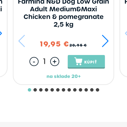
n
Farmina N&D Dog Low Grain
i
Adult Medium&Maxi
Chicken & pomegranate
2,5 kg
126,95 €
19,95 €
20,95 €
-
+
KÚPIŤ
na sklade 20+