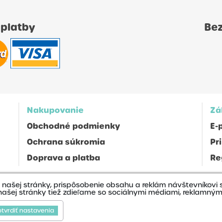
 platby
Be
Nakupovanie
Zá
Obchodné podmienky
E-
Ochrana súkromia
Pr
Doprava a platba
Re
ašej stránky, prispôsobenie obsahu a reklám návštevníkovi st
našej stránky tiež zdieľame so sociálnymi médiami, reklamným
Ná
 © Zverky s.r.o., Všetky práva vyhradené
tvrdiť nastavenia