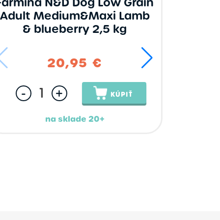
Farmina N&D Dog Low Grain
Farmin
Adult Medium&Maxi Lamb
Ocean 
& blueberry 2,5 kg
20,95 €
6
61,95 €
112,9
-
+
-
KÚPIŤ
na sklade 20+