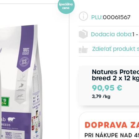
PLU:
00061567
Dodacia doba:
1 
Zdieľať produkt 
Natures Protec
breed 2 x 12 k
90,95
€
3,79
/kg