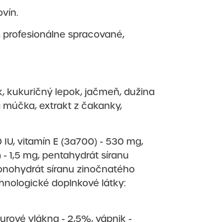
ovín.
, profesionálne spracované,
, kukuričný lepok, jačmeň, dužina
a múčka, extrakt z čakanky,
0 IU, vitamín E (3a700) - 530 mg,
- 1,5 mg, pentahydrát síranu
nohydrát síranu zinočnatého
echnologické doplnkové látky:
surové vlákna - 2,5%, vápnik -