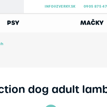
INFO@ZVERKY.SK
0905 875 4
PSY
MAČKY
ch
tion dog adult lamb