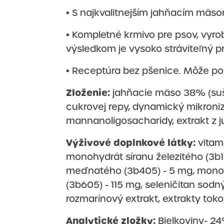
• S najkvalitnejším jahňacím mäsom
• Kompletné krmivo pre psov, vyro
výsledkom je vysoko stráviteľný p
• Receptúra bez pšenice. Môže pomô
Zloženie:
jahňacie mäso 38% (suše
cukrovej repy, dynamický mikronizo
mannanoligosacharidy, extrakt z juk
Výživové doplnkové látky:
vitam
monohydrát síranu železitého (3b1
meďnatého (3b405) - 5 mg, monoh
(3b605) - 115 mg, seleničitan sodný
rozmarínový extrakt, extrakty tokofe
Analytické zložky:
Bielkoviny- 24