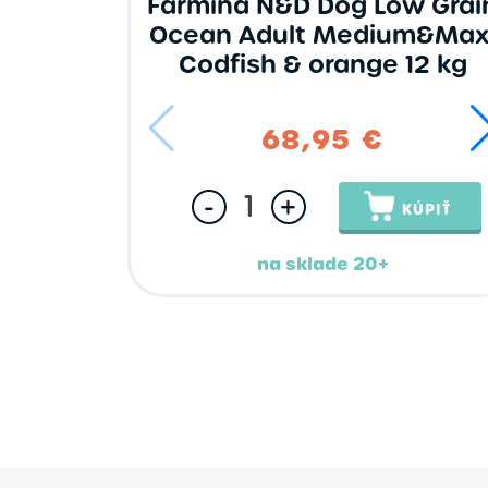
Farmina N&D Dog Low Grai
Ocean Adult Medium&Max
Codfish & orange 12 kg
68,95 €
-
+
KÚPIŤ
na sklade 20+