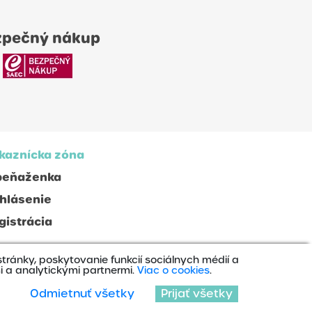
zpečný nákup
kaznícka zóna
peňaženka
ihlásenie
gistrácia
ránky, poskytovanie funkcií sociálnych médií a
i a analytickými partnermi.
Viac o cookies
.
jdete nás na:
Odmietnuť všetky
Prijať všetky