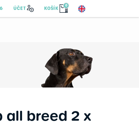
0
76
ÚČET
KOŠÍK
 all breed 2 x