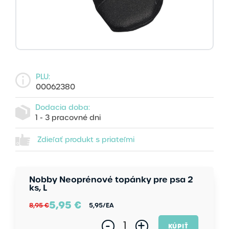
PLU:
00062380
Dodacia doba:
1 - 3 pracovné dni
Zdieľať produkt s priateľmi
Nobby Neoprénové topánky pre psa 2
ks, L
5,95
€
8,95 €
5,95
/EA
-
+
KÚPIŤ