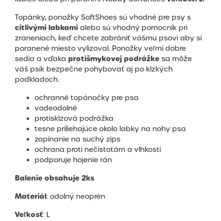
Topánky, ponožky SoftShoes sú vhodné pre psy s
citlivými labkami
alebo sú vhodný pomocník pri
zraneniach, keď chcete zabrániť vášmu psovi aby si
poranené miesto vylizoval. Ponožky veľmi dobre
protišmykovej podrážke
sedia a vďaka
sa môže
váš psík bezpečne pohybovať aj po klzkých
podkladoch.
ochranné topánočky pre psa
vodeodolné
protisklzová podrážka
tesne priliehajúce okolo labky na nohy psa
zapínanie na suchý zips
ochrana proti nečistotám a vlhkosti
podporuje hojenie rán
Balenie obsahuje 2ks
Materiál
: odolný neoprén
Veľkosť
: L