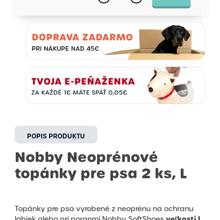
POPIS PRODUKTU
Nobby Neoprénové
topánky pre psa 2 ks, L
Topánky pre psa vyrobené z neoprénu na ochranu
veľkosti L.
labiek alebo pri poranrní Nobby SoftShoes