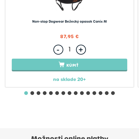
Non-stop Dogwear Bežecký opasok Canix M
87,95 €
-
+
KÚPIŤ
na sklade 20+
Možnosti online platby