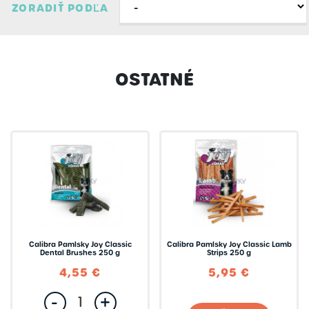
ZORADIŤ PODĽA
Akcia
Značky
Novinky
Calibra
Filtrovať
Zmazať filter
Výpredaj
OSTATNÉ
KID Dog
Skladom
Kong
Mediterranean
Nobby
Salač
Calibra Pamlsky Joy Classic
Calibra Pamlsky Joy Classic Lamb
Dental Brushes 250 g
Strips 250 g
4,55 €
5,95 €
-
+