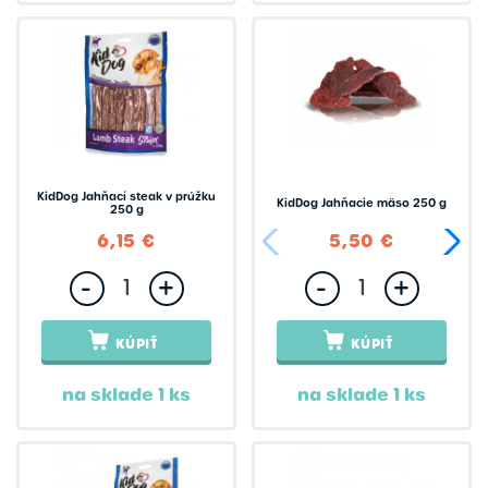
KidDog Jahňací steak v prúžku
KidDog Jahňacie mäso 250 g
250 g
6,15 €
5,50 €
-
+
-
+
KÚPIŤ
KÚPIŤ
na sklade 1 ks
na sklade 1 ks