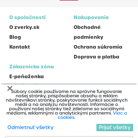
O spoločnosti
Nakupovanie
O zverky.sk
Obchodné
Blog
podmienky
Kontakt
Ochrana súkromia
Doprava a platba
Zákaznícka zóna
E-peňaženka
Prihlásenie
Súbory cookie používame na správne fungovanie
Registrácia
našej stránky, prispôsobenie obsahu a reklám
návštevníkovi stránky, poskytovanie funkcií sociálnych
médií a na analýzu návštevnosti. Informácie o
používaní našej stránky tiež zdieľame so sociálnymi
médiami, reklamnými a analytickými partnermi.
Viac o
cookies
.
Odmietnuť všetky
Prijať všetky
2020 © Zverky s.r.o., Všetky práva vyhradené