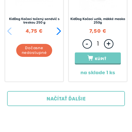
KidDog Kačací točený sendvič s
KidDog Kačací uzlík, mäkké masko
treskou 250 g
250g
4,75 €
9,50 €
7,50 €
-
+
Dočasne
nedostupné
KÚPIŤ
na sklade 1 ks
NAČÍTAŤ ĎALŠIE