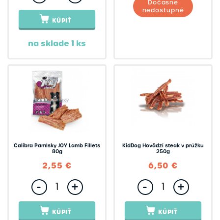
Dočasne
nedostupné
KÚPIŤ
na sklade 1 ks
Calibra Pamlsky JOY Lamb Fillets
KidDog Hovädzí steak v prúžku
80g
250g
2,55 €
6,50 €
-
+
-
+
KÚPIŤ
KÚPIŤ