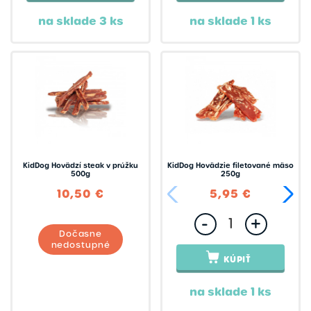
na sklade 3 ks
na sklade 1 ks
KidDog Hovädzí steak v prúžku
KidDog Hovädzie filetované mäso
500g
250g
10,50 €
5,95 €
-
+
Dočasne
nedostupné
KÚPIŤ
na sklade 1 ks