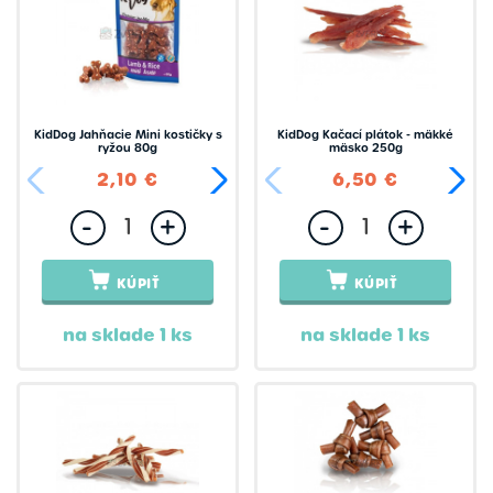
KidDog Jahňacie Mini kostičky s
KidDog Kačací plátok - mäkké
ryžou 80g
mäsko 250g
2,10 €
6,50 €
6,50 €
-
+
-
+
KÚPIŤ
KÚPIŤ
na sklade 1 ks
na sklade 1 ks