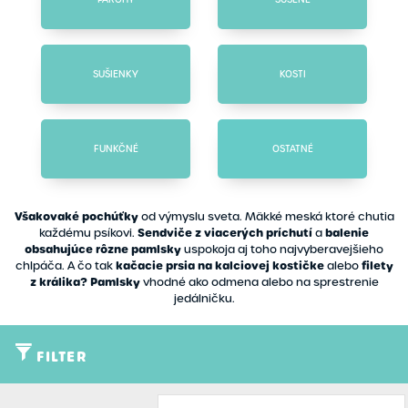
SUŠIENKY
KOSTI
FUNKČNÉ
OSTATNÉ
Všakovaké pochúťky
od výmyslu sveta. Mäkké meská ktoré chutia
Sendviče z viacerých príchutí
balenie
každému psíkovi.
a
obsahujúce rôzne pamlsky
uspokoja aj toho najvyberavejšieho
kačacie prsia na kalciovej kostičke
filety
chlpáča. A čo tak
alebo
z králika? Pamlsky
vhodné ako odmena alebo na sprestrenie
jedálničku.
FILTER
Typ