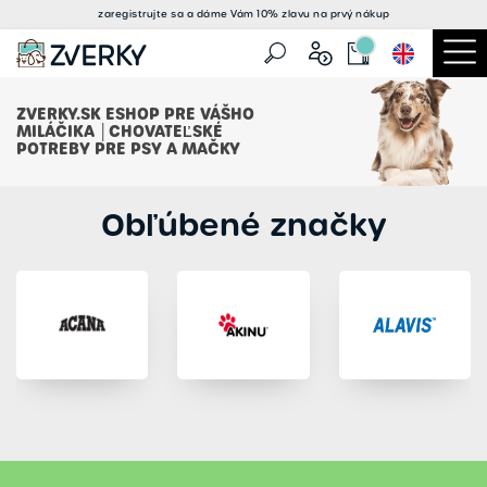
zaregistrujte sa a
dáme Vám 10% zlavu
na prvý nákup
ZVERKY.SK ESHOP PRE VÁŠHO
MILÁČIKA │CHOVATEĽSKÉ
POTREBY PRE PSY A MAČKY
Obľúbené značky