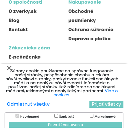
O spoločnosti
Nakupovanie
O zverky.sk
Obchodné
Blog
podmienky
Kontakt
Ochrana súkromia
Doprava a platba
Zákaznícka zóna
E-peňaženka
Prihlásenie
Súbory cookie používame na správne fungovanie
Registrácia
našej stránky, prispôsobenie obsahu a reklám
návštevníkovi stránky, poskytovanie funkcií sociálnych
médií a na analýzu návštevnosti. Informácie o
používaní našej stránky tiež zdieľame so sociálnymi
médiami, reklamnými a analytickými partnermi.
Viac o
cookies
.
Odmietnuť všetky
Prijať všetky
2020 © Zverky s.r.o., Všetky práva vyhradené
Nájdete nás na:
Nevyhnutné
Štatistické
Marketingové
Cookies
Potvrdiť nastavenia