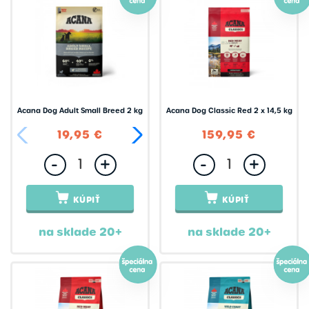
Disugual
Dog Rocks
Doggo
Dogs like fish
Dr. Animal
Acana Dog Adult Small Breed 2 kg
Acana Dog Classic Red 2 x 14,5 kg
Dr.Pet
19,95 €
44,95 €
159,95 €
Eat Slow Live Longer
-
+
-
+
Eminent
Entero Zoo
KÚPIŤ
KÚPIŤ
Essential Foods
na sklade 20+
na sklade 20+
Euro-Premium
Exclusion
EzyDog