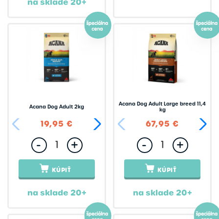
na sklade 20+
Camon
Canagan
Canvit
Chejn
Christopherus
Chuck it!
Acana Dog Adult Large breed 11,4
Acana Dog Adult 2kg
kg
Cibau
19,95 €
44,95 €
67,95 €
Coolpets
-
+
-
+
Country Dog
DUVO
KÚPIŤ
KÚPIŤ
DWAM
na sklade 20+
na sklade 20+
Dingo