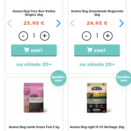
Isegrim
Acana Dog Free-Run Kačka
Acana Dog Grasslands Regionals
JWpet
Singles 2kg
2kg
25,95 €
60,95 €
24,95 €
Josera
-
+
-
+
KID Dog
Kiwi Walker
KÚPIŤ
KÚPIŤ
Kong
na sklade 20+
na sklade 20+
Konopnica
Krmiva Hulín
Kurgo
Kw
Let"s
LickiMat
Acana Dog Lamb Grass Fed 2 kg
Acana Dog Light & Fit Heritage 2kg
Lolo Pets