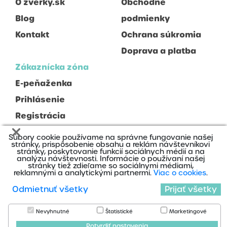
O zverky.sk
Obchodné
Petnova
Blog
podmienky
Piper
Kontakt
Ochrana súkromia
Pitch Dog
Doprava a platba
Primordial
Zákaznícka zóna
Puller
E-peňaženka
Royal Canin
Prihlásenie
Ruffwear
Registrácia
Rukka
Súbory cookie používame na správne fungovanie našej
SO POSH
stránky, prispôsobenie obsahu a reklám návštevníkovi
stránky, poskytovanie funkcií sociálnych médií a na
analýzu návštevnosti. Informácie o používaní našej
SPARROW
stránky tiež zdieľame so sociálnymi médiami,
reklamnými a analytickými partnermi.
Viac o cookies
.
Salač
2020 © Zverky s.r.o., Všetky práva vyhradené
Odmietnuť všetky
Prijať všetky
Nájdete nás na:
Serrano
Nevyhnutné
Štatistické
Marketingové
Show Tech
Cookies
Potvrdiť nastavenia