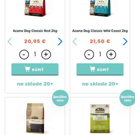
Farmina Ecopet
Farmina N&D
Fenica
Acana Dog Classic Red 2kg
Acana Dog Classic Wild Coast 2kg
Flexi
20,95 €
64,95 €
21,50 €
Furminator
-
+
-
+
Grand
Groomers
KÚPIŤ
KÚPIŤ
HenArt
na sklade 20+
na sklade 20+
Hermann Sprenger
Hozies
Hurtta
Ibero Natural
Inca Collagen