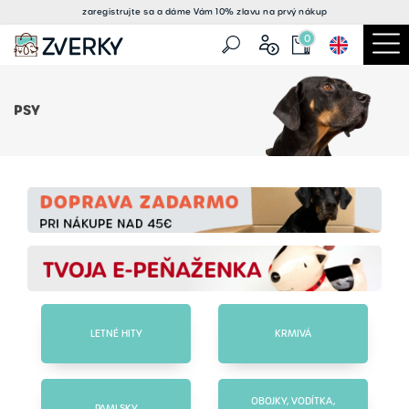
zaregistrujte sa a
dáme Vám 10% zlavu
na prvý nákup
0
PSY
LETNÉ HITY
KRMIVÁ
OBOJKY, VODÍTKA,
PAMLSKY