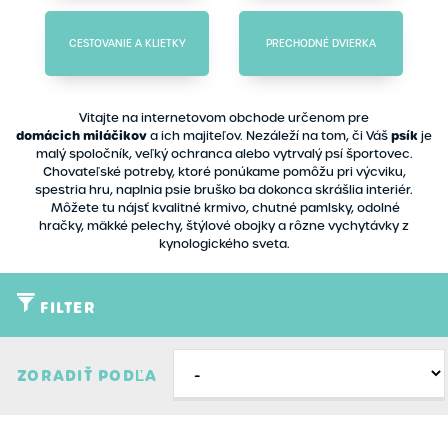
CESTOVANIE A KLIETKY
PRECHODNÉ DVIERKA
Vitajte na internetovom obchode určenom pre
domácich miláčikov
psík
a ich majiteľov. Nezáleží na tom, či Váš
je
malý spoločník, veľký ochranca alebo vytrvalý psí športovec.
Chovateľské potreby, ktoré ponúkame pomôžu pri výcviku,
spestria hru, naplnia psie bruško ba dokonca skrášlia interiér.
Môžete tu nájsť kvalitné krmivo, chutné pamlsky, odolné
hračky, mäkké pelechy, štýlové obojky a rôzne vychytávky z
kynologického sveta.
FILTER
Typ
ZORADIŤ PODĽA
Akcia
Značky
Novinky
Acana