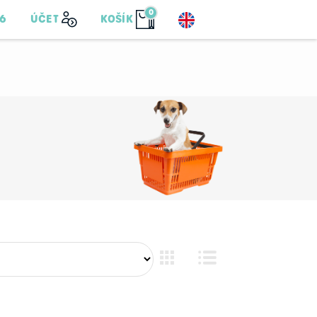
0
76
ÚČET
KOŠÍK