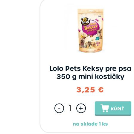
Lolo Pets Keksy pre psa
350 g mini kostičky
3,25 €
-
+
KÚPIŤ
na sklade 1 ks