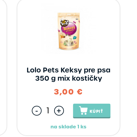
Lolo Pets Keksy pre psa
350 g mix kostičky
3,00 €
-
+
KÚPIŤ
na sklade 1 ks