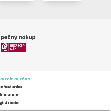
zpečný nákup
kaznícka zóna
peňaženka
ihlásenie
gistrácia