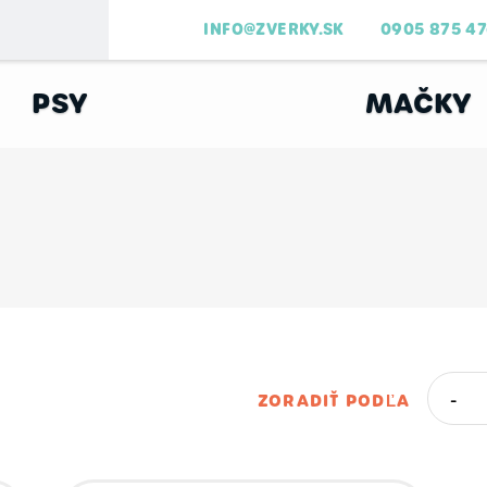
INFO@ZVERKY.SK
0905 875 4
PSY
MAČKY
ZORADIŤ PODĽA