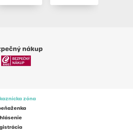
zpečný nákup
kaznícka zóna
peňaženka
ihlásenie
gistrácia