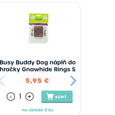
Busy Buddy Dog náplň do
hračky Gnawhide Rings S
5,95 €
14,
-
+
KÚPIŤ
na sklade 2 ks