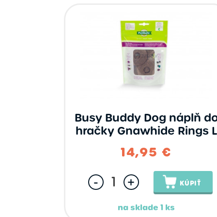
Busy Buddy Dog náplň d
hračky Gnawhide Rings 
14,95 €
-
+
KÚPIŤ
na sklade 1 ks