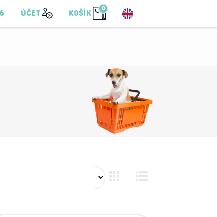
0
76
ÚČET
KOŠÍK