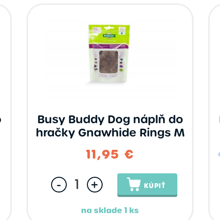
o
Busy Buddy Dog náplň do
L
hračky Gnawhide Rings M
11,95 €
-
+
KÚPIŤ
na sklade 1 ks