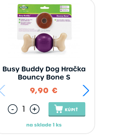
Busy Buddy Dog Hračka
Bouncy Bone S
9,90 €
25,
-
+
KÚPIŤ
na sklade 1 ks