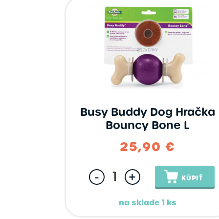
Busy Buddy Dog Hračka
Bouncy Bone L
25,90 €
-
+
KÚPIŤ
na sklade 1 ks