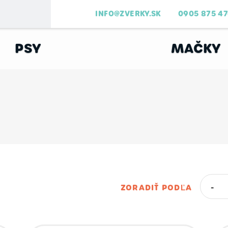
INFO@ZVERKY.SK
0905 875 4
PSY
MAČKY
ZORADIŤ PODĽA