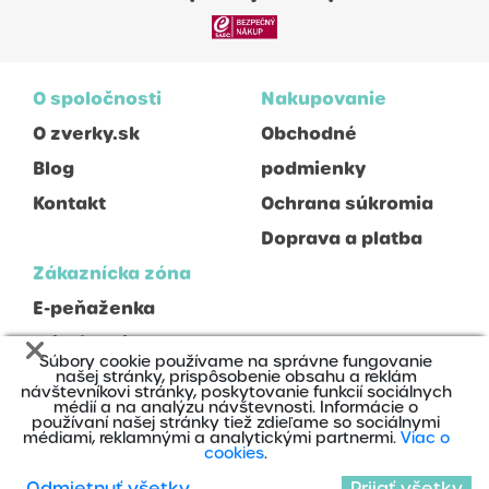
O spoločnosti
Nakupovanie
O zverky.sk
Obchodné
Blog
podmienky
Kontakt
Ochrana súkromia
Doprava a platba
Zákaznícka zóna
E-peňaženka
Prihlásenie
Súbory cookie používame na správne fungovanie
Registrácia
našej stránky, prispôsobenie obsahu a reklám
návštevníkovi stránky, poskytovanie funkcií sociálnych
médií a na analýzu návštevnosti. Informácie o
používaní našej stránky tiež zdieľame so sociálnymi
médiami, reklamnými a analytickými partnermi.
Viac o
cookies
.
Odmietnuť všetky
Prijať všetky