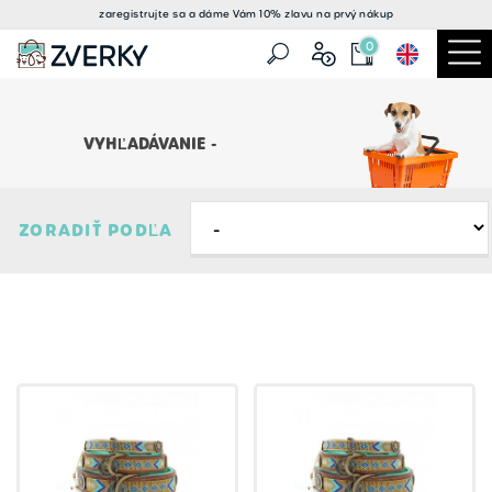
zaregistrujte sa a
dáme Vám 10% zlavu
na prvý nákup
0
VYHĽADÁVANIE -
ZORADIŤ PODĽA