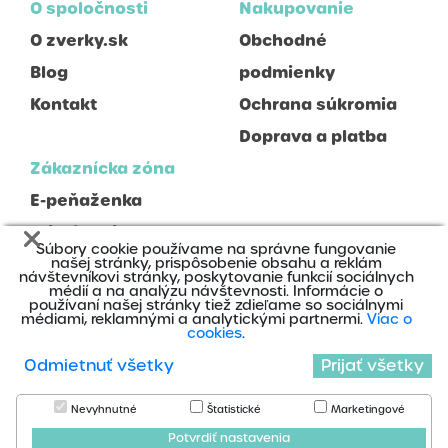
O spoločnosti
Nakupovanie
O zverky.sk
Obchodné
Blog
podmienky
Kontakt
Ochrana súkromia
Doprava a platba
Zákaznícka zóna
E-peňaženka
Prihlásenie
Súbory cookie používame na správne fungovanie
Registrácia
našej stránky, prispôsobenie obsahu a reklám
návštevníkovi stránky, poskytovanie funkcií sociálnych
médií a na analýzu návštevnosti. Informácie o
používaní našej stránky tiež zdieľame so sociálnymi
médiami, reklamnými a analytickými partnermi.
Viac o
cookies
.
Odmietnuť všetky
Prijať všetky
2020 © Zverky s.r.o., Všetky práva vyhradené
Nájdete nás na:
Nevyhnutné
Štatistické
Marketingové
Cookies
Potvrdiť nastavenia