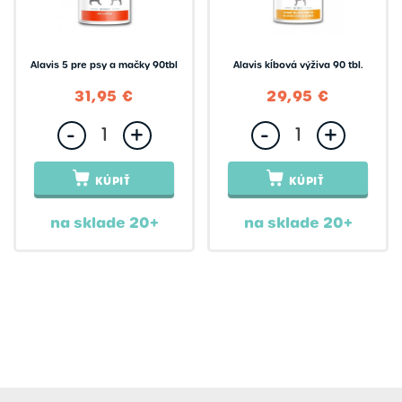
Alavis 5 pre psy a mačky 90tbl
Alavis kĺbová výživa 90 tbl.
31,95 €
29,95 €
-
+
-
+
KÚPIŤ
KÚPIŤ
na sklade 20+
na sklade 20+