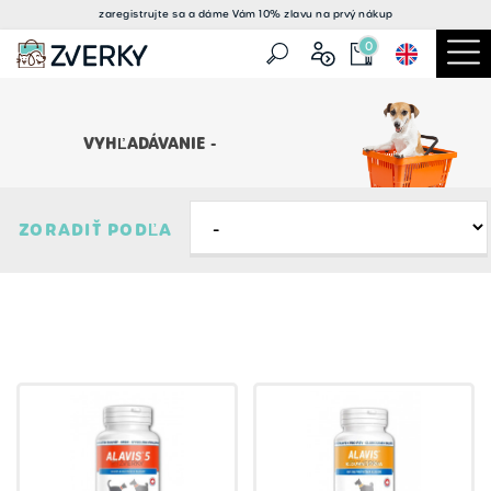
zaregistrujte sa a
dáme Vám 10% zlavu
na prvý nákup
0
VYHĽADÁVANIE -
ZORADIŤ PODĽA