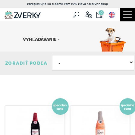
zaregistrujte sa a
dáme Vám 10% zlavu
na prvý nákup
0
VYHĽADÁVANIE -
ZORADIŤ PODĽA