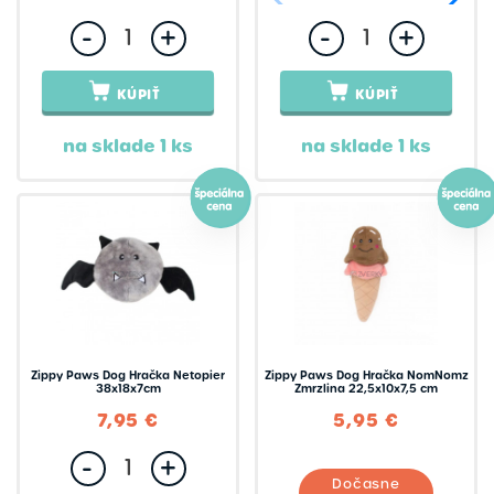
-
+
-
+
KÚPIŤ
KÚPIŤ
na sklade 1 ks
na sklade 1 ks
Zippy Paws Dog Hračka Netopier
Zippy Paws Dog Hračka NomNomz
38x18x7cm
Zmrzlina 22,5x10x7,5 cm
7,95 €
5,95 €
-
+
Dočasne