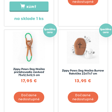
nedostupné
KÚPIŤ
na sklade 1 ks
Zippy Paws Dog Hračka
Zippy Paws Dog Hračka Burrow
preťahovadlo medveď
Rakvička 22x17x7 cm
75x12,5x12,5 cm
17,95 €
13,95 €
Dočasne
Dočasne
nedostupné
nedostupné