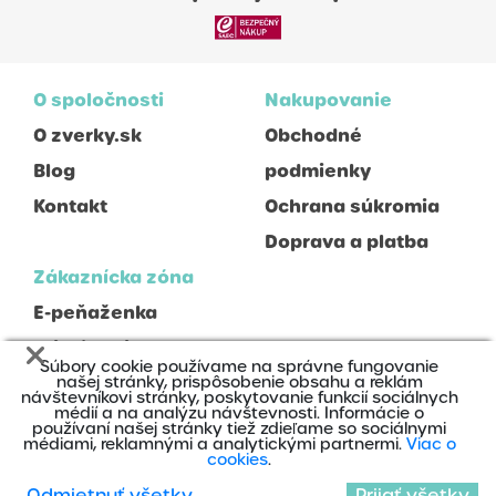
O spoločnosti
Nakupovanie
O zverky.sk
Obchodné
Blog
podmienky
Kontakt
Ochrana súkromia
Doprava a platba
Zákaznícka zóna
E-peňaženka
Prihlásenie
Súbory cookie používame na správne fungovanie
Registrácia
našej stránky, prispôsobenie obsahu a reklám
návštevníkovi stránky, poskytovanie funkcií sociálnych
médií a na analýzu návštevnosti. Informácie o
používaní našej stránky tiež zdieľame so sociálnymi
médiami, reklamnými a analytickými partnermi.
Viac o
cookies
.
Odmietnuť všetky
Prijať všetky