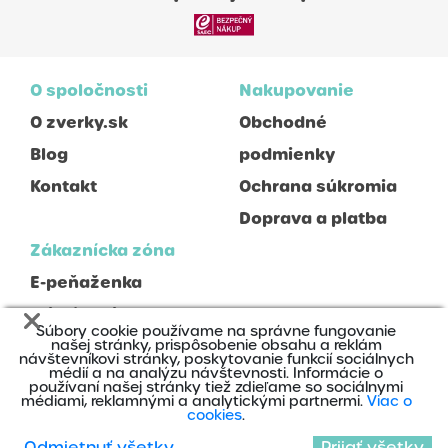
O spoločnosti
Nakupovanie
O zverky.sk
Obchodné
Blog
podmienky
Kontakt
Ochrana súkromia
Doprava a platba
Zákaznícka zóna
E-peňaženka
Prihlásenie
Súbory cookie používame na správne fungovanie
Registrácia
našej stránky, prispôsobenie obsahu a reklám
návštevníkovi stránky, poskytovanie funkcií sociálnych
médií a na analýzu návštevnosti. Informácie o
používaní našej stránky tiež zdieľame so sociálnymi
médiami, reklamnými a analytickými partnermi.
Viac o
cookies
.
Odmietnuť všetky
Prijať všetky