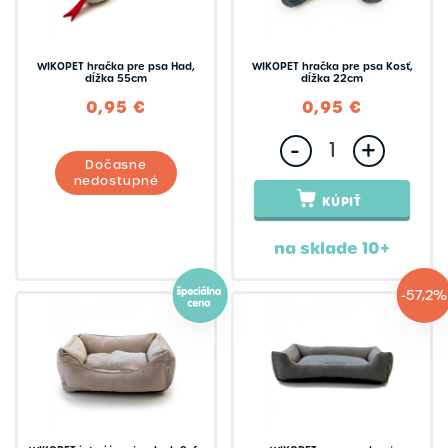
WIKOPET hračka pre psa Had,
WIKOPET hračka pre psa Kosť,
dĺžka 55cm
dĺžka 22cm
0,95 €
0,95 €
-
+
Dočasne
nedostupné
KÚPIŤ
na sklade 10+
-57,2%