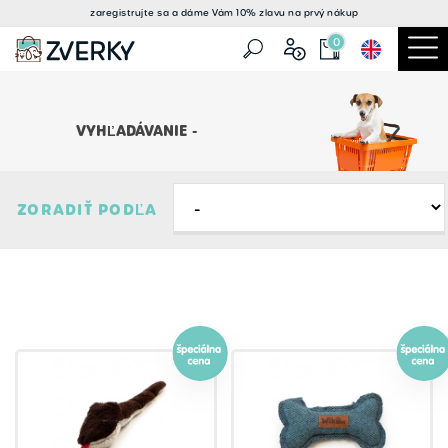
zaregistrujte sa a
dáme Vám 10% zlavu
na prvý nákup
0
VYHĽADÁVANIE -
ZORADIŤ PODĽA