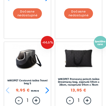
Dočasne
Dočasne
nedostupné
nedostupné
-44,6%
WIKOPET Prenosný pelech-taška
WIKOPET Cestovná taška Travel
Dreamway bag, zapnutá 59cm x
bag S
38cm, rozopnutá 59cm x 76cm
9,95 €
15,95 €
13,95 €
17,95 €
24,95 €
-
+
-
+