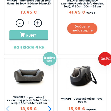
WIKOPET interiérový pelech Sofa
WIKOPET nepremokavý
Home, béžový, S 60cm×44cm×23
exteriérový pelech Sofa Garden,
cm
šedý, M 80cm×60cm×25 cm
13,95 €
41,95 €
97,95 €
-
+
Dočasne
nedostupné
KÚPIŤ
na sklade 4 ks
-36,1%
WIKOPET nepremokavý
WIKOPET Cestovná taška Travel
exteriérový pelech Sofa Garden,
bag M
šedý, S 60cm×44cm×23 cm
13,95 €
41,95 €
15,95 €
97,95 €
24,95 €