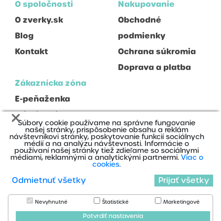
O spoločnosti
Nakupovanie
O zverky.sk
Obchodné
Blog
podmienky
Kontakt
Ochrana súkromia
Doprava a platba
Zákaznícka zóna
E-peňaženka
Prihlásenie
Súbory cookie používame na správne fungovanie
Registrácia
našej stránky, prispôsobenie obsahu a reklám
návštevníkovi stránky, poskytovanie funkcií sociálnych
médií a na analýzu návštevnosti. Informácie o
používaní našej stránky tiež zdieľame so sociálnymi
médiami, reklamnými a analytickými partnermi.
Viac o
cookies
.
Odmietnuť všetky
Prijať všetky
2020 © Zverky s.r.o., Všetky práva vyhradené
Nájdete nás na:
Nevyhnutné
Štatistické
Marketingové
Cookies
Potvrdiť nastavenia