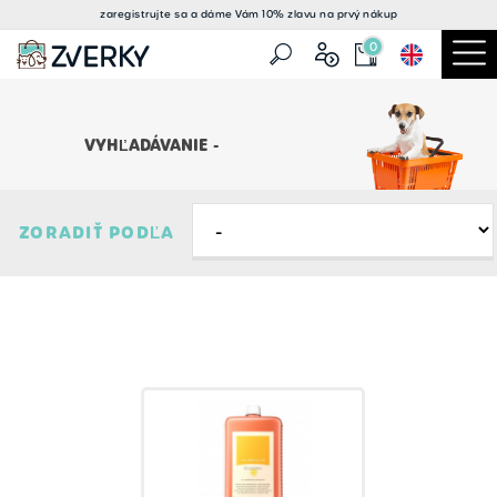
zaregistrujte sa a
dáme Vám 10% zlavu
na prvý nákup
0
VYHĽADÁVANIE -
ZORADIŤ PODĽA