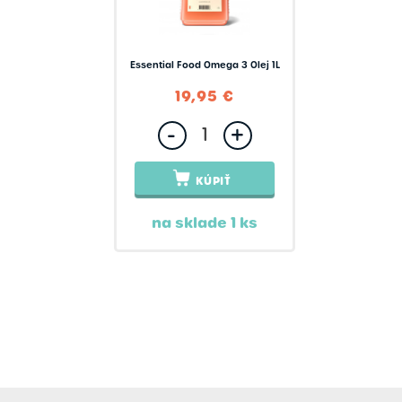
Essential Food Omega 3 Olej 1L
19,95 €
-
+
KÚPIŤ
na sklade 1 ks