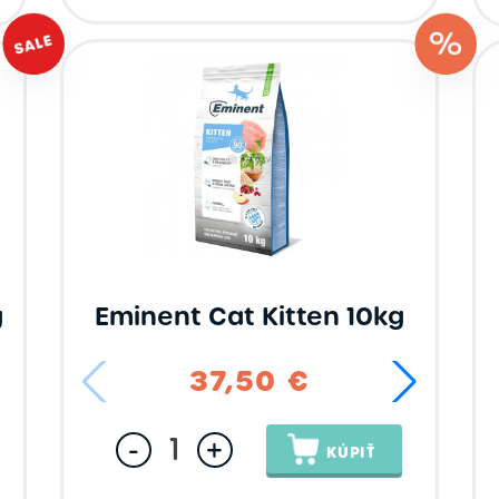
g
Eminent Cat Kitten 10kg
37,50 €
-
+
KÚPIŤ