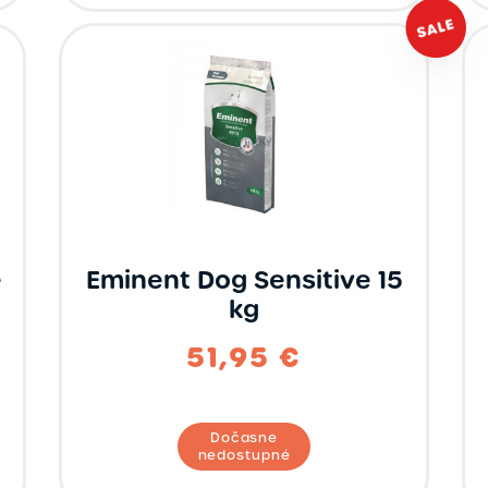
e
Eminent Dog Sensitive 15
kg
51,95 €
Dočasne
nedostupné