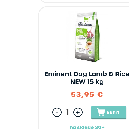
Eminent Dog Lamb & Ric
NEW 15 kg
53,95 €
-
+
KÚPIŤ
na sklade 20+