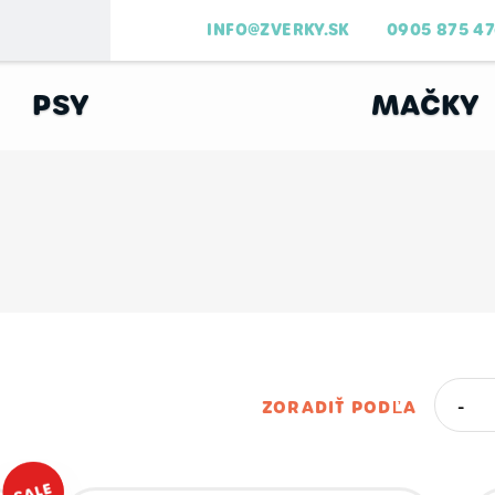
INFO@ZVERKY.SK
0905 875 4
PSY
MAČKY
ZORADIŤ PODĽA