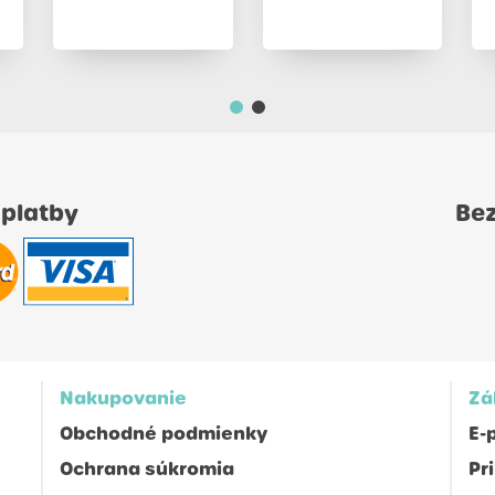
 platby
Be
Nakupovanie
Zá
Obchodné podmienky
E-
Ochrana súkromia
Pr