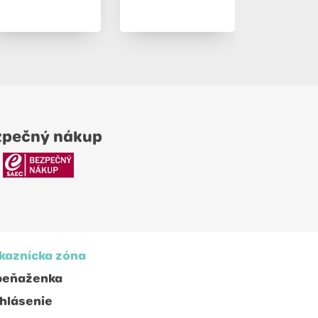
zpečný nákup
kaznícka zóna
peňaženka
ihlásenie