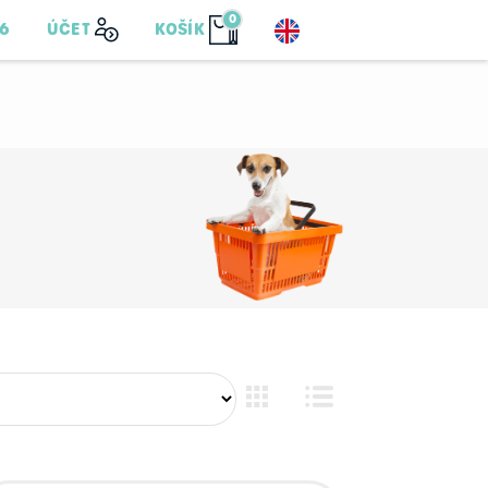
0
76
ÚČET
KOŠÍK