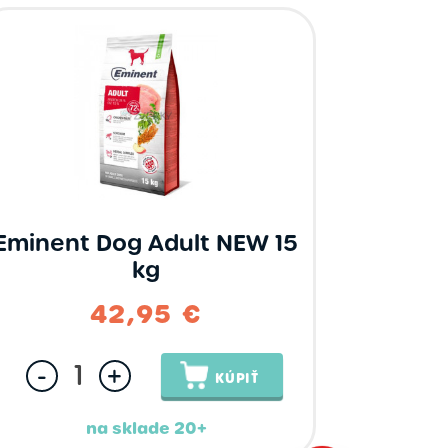
Eminent Dog Adult NEW 15
kg
42,95 €
-
+
KÚPIŤ
na sklade 20+