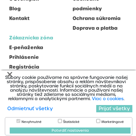
Blog
podmienky
Kontakt
Ochrana súkromia
Doprava a platba
Zákaznícka zóna
E-peňaženka
Prihlásenie
Registrácia
Súbory cookie používame na správne fungovanie našej
stránky, prispôsobenie obsahu a reklám návštevníkovi
stránky, poskytovanie funkcií sociálnych médií a na
analýzu návštevnosti. Informácie o používaní našej
stránky tiež zdieľame so sociálnymi médiami,
reklamnými a analytickými partnermi.
Viac o cookies
.
2020 © Zverky s.r.o., Všetky práva vyhradené
Odmietnuť všetky
Prijať všetky
Nájdete nás na:
Nevyhnutné
Štatistické
Marketingové
Cookies
Potvrdiť nastavenia