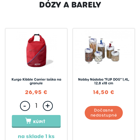
DÓZY A BARELY
Nobby
Skladom
Pet rebellion
Kurgo Kibble Carrier taška na
Nobby Nádoba "FLIP DOG" 1,4L,
granule
12,8 x18 cm
26,95 €
14,50 €
-
+
Dočasne
nedostupné
KÚPIŤ
na sklade 1 ks