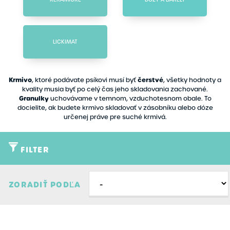
LICKIMAT
Krmivo
čerstvé
, ktoré podávate psíkovi musí byť
, všetky hodnoty a
kvality musia byť po celý čas jeho skladovania zachované.
Granulky
uchovávame v temnom, vzduchotesnom obale. To
docielite, ak budete krmivo skladovať v zásobníku alebo dóze
určenej práve pre suché krmivá.
FILTER
Typ
ZORADIŤ PODĽA
Akcia
Značky
Novinky
Kurgo
Filtrovať
Zmazať filter
Výpredaj