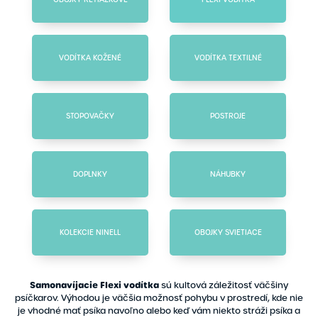
VODÍTKA KOŽENÉ
VODÍTKA TEXTILNÉ
STOPOVAČKY
POSTROJE
DOPLNKY
NÁHUBKY
KOLEKCIE NINELL
OBOJKY SVIETIACE
Samonavíjacie Flexi vodítka
sú kultová záležitosť väčšiny
psíčkarov. Výhodou je väčšia možnosť pohybu v prostredí, kde nie
je vhodné mať psíka navoľno alebo keď vám niekto stráži psíka a