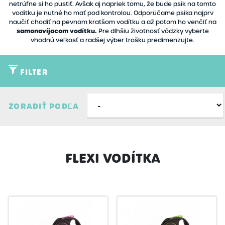
netrúfne si ho pustiť. Avšak aj napriek tomu, že bude psík na tomto
vodítku je nutné ho mať pod kontrolou. Odporúčame psíka najprv
naučiť chodiť na pevnom kratšom vodítku a až potom ho venčiť na
samonavíjacom vodítku.
Pre dlhšiu životnosť vôdzky vyberte
vhodnú veľkosť a radšej výber trošku predimenzujte.
FILTER
Typ
ZORADIŤ PODĽA
Akcia
Značky
Novinky
Flexi
Filtrovať
Zmazať filter
Výpredaj
FLEXI VODÍTKA
Nobby
Skladom