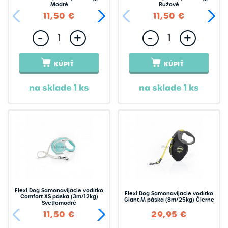
Modré
Ružové
11,50 €
23,95 €
11,50 €
-
+
-
+
KÚPIŤ
KÚPIŤ
na sklade 1 ks
na sklade 1 ks
Flexi Dog Samonavíjacie vodítko
Flexi Dog Samonavíjacie vodítko
Comfort XS páska (3m/12kg)
Giant M páska (8m/25kg) Čierne
Svetlomodré
11,50 €
13,95 €
29,95 €