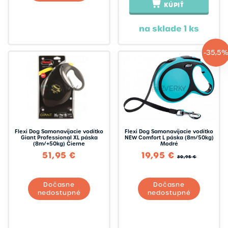
KÚPIŤ
na sklade 1 ks
-35,5
Flexi Dog Samonavíjacie vodítko
Flexi Dog Samonavíjacie vodítko
Giant Professional XL páska
NEW Comfort L páska (8m/50kg)
(8m/+50kg) Čierne
Modré
51,95 €
19,95 €
30,95 €
Dočasne
Dočasne
nedostupné
nedostupné