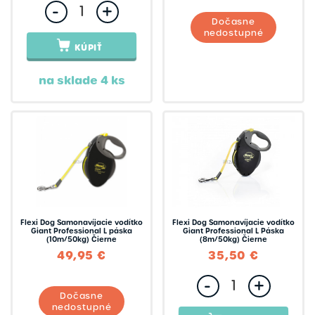
-
+
Dočasne
nedostupné
KÚPIŤ
na sklade 4 ks
Flexi Dog Samonavíjacie vodítko
Flexi Dog Samonavíjacie vodítko
Giant Professional L páska
Giant Professional L Páska
(10m/50kg) Čierne
(8m/50kg) Čierne
49,95 €
35,50 €
-
+
Dočasne
nedostupné