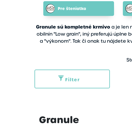
Pre šteniatka
Granule sú kompletné krmivo
a je len 
obilnín "Low grain", iný preferujú úpl
a "výkonom". Tak či onak tu nájdete k
St
Filter
Typ
Akcia
Novinky
Granule
Značky