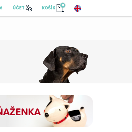
0
76
ÚČET
KOŠÍK