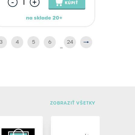
-
+
KÚPIŤ
na sklade 20+
3
4
5
6
24
...
ZOBRAZIŤ VŠETKY