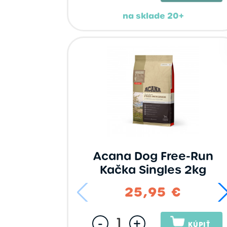
na sklade 20+
Acana Dog Free-Run
Kačka Singles 2kg
25,95 €
-
+
KÚPIŤ