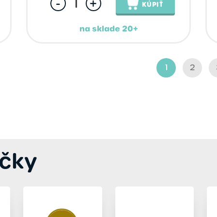
-
+
KÚPIŤ
na sklade 20+
1
2
čky