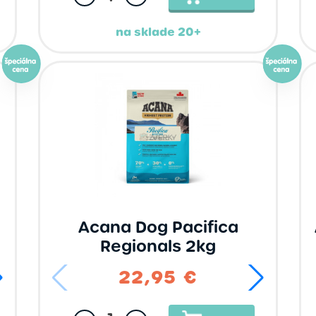
na sklade 20+
Acana Dog Pacifica
Regionals 2kg
44,95 €
22,95 €
67