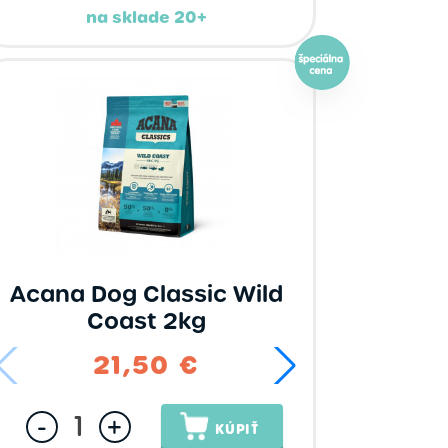
na sklade 20+
Acana Dog Classic Wild
Coast 2kg
64,95 €
21,50 €
84,95 €
65,
-
+
KÚPIŤ