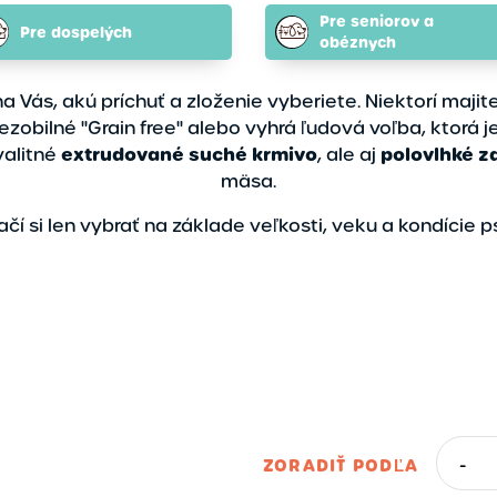
Pre seniorov a
Pre dospelých
obéznych
na Vás, akú príchuť a zloženie vyberiete. Niektorí majit
ne bezobilné "Grain free" alebo vyhrá ľudová voľba, kt
extrudované suché krmivo
polovlhké z
valitné
, ale aj
mäsa.
ačí si len vybrať na základe veľkosti, veku a kondície p
Výpredaj
Skladom
ZORADIŤ PODĽA