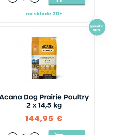
na sklade 20+
Acana Dog Prairie Poultry
2 x 14,5 kg
,95 €
53,95 €
144,95 €
124,95 €
81,95 €
139,95 €