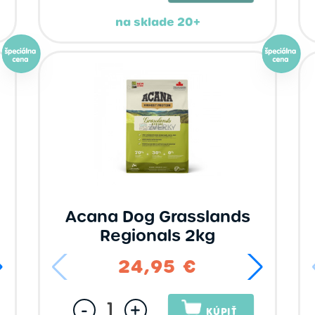
na sklade 20+
Acana Dog Grasslands
Regionals 2kg
60,95 €
24,95 €
93
-
+
KÚPIŤ