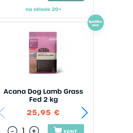
na sklade 20+
Acana Dog Lamb Grass
Fed 2 kg
,95 €
57,95 €
25,95 €
176,95 €
85,95 €
113
203,95 €
-
+
KÚPIŤ