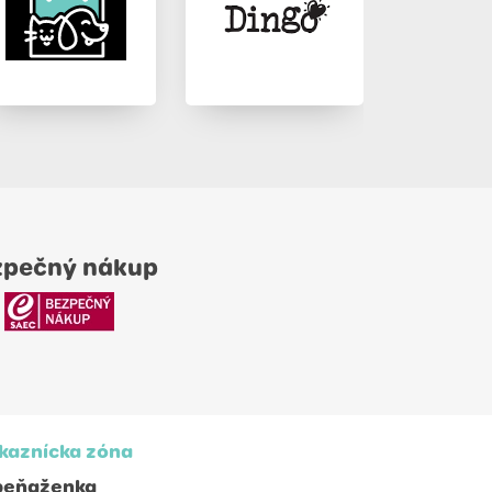
zpečný nákup
kaznícka zóna
peňaženka