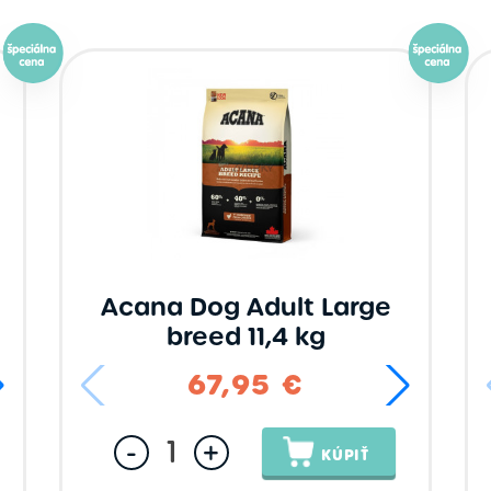
Araton
Calibra
Exclusion
Farmina Ecopet
Natures
Opti Life
Protection
Acana Dog Adult Large
breed 11,4 kg
44,95 €
67,95 €
67
-
+
KÚPIŤ