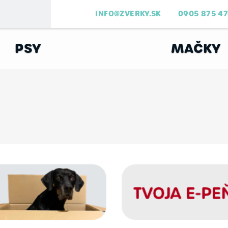
INFO@ZVERKY.SK
0905 875 4
PSY
MAČKY