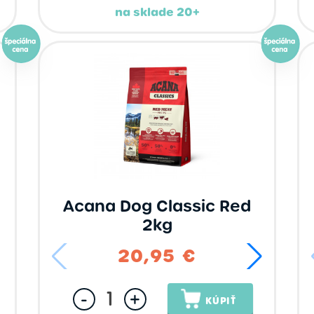
na sklade 20+
Acana Dog Classic Red
2kg
20,95 €
-
+
KÚPIŤ