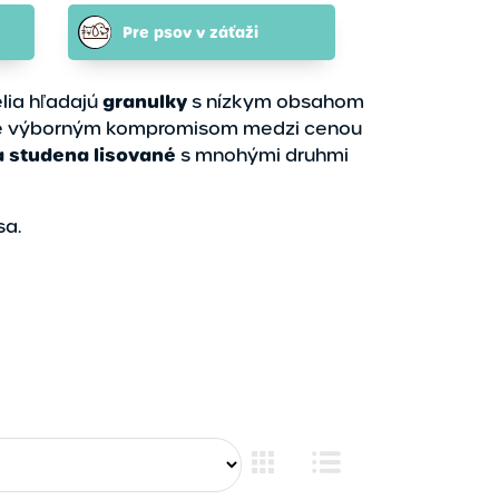
Pre psov v záťaži
granulky
elia hľadajú
s nízkym obsahom
orá je výborným kompromisom medzi cenou
a studena lisované
s mnohými druhmi
sa.