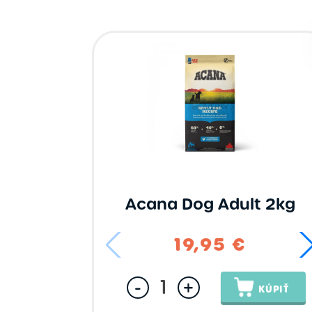
Acana
Alleva
Eminent
Euro-Premium
Marp
Natura Diet
SunDayPets
Filtrovať
Zmazať filter
Acana Dog Adult 2kg
19,95 €
-
+
KÚPIŤ