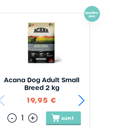
Cibau
Dingo
Farmina N&D
Josera
Orijen
Primordial
Acana Dog Adult Small
Breed 2 kg
,95 €
86,95 €
19,95 €
124,95 €
124,95 €
44,
147,95 €
139
-
+
KÚPIŤ