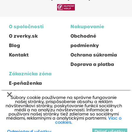
O spoločnosti
Nakupovanie
O zverky.sk
Obchodné
Blog
podmienky
Kontakt
Ochrana súkromia
Doprava a platba
Zákaznícka zóna
E-peňaženka
Prihlásenie
Súbory cookie používame na správne fungovanie
Registrácia
našej stránky, prispôsobenie obsahu a reklám
návštevníkovi stránky, poskytovanie funkcií sociálnych
médií a na analýzu návštevnosti. Informácie o
používaní našej stránky tiež zdieľame so sociálnymi
médiami, reklamnými a analytickými partnermi.
Viac o
cookies
.
Odmietnuť všetky
Prijať všetky