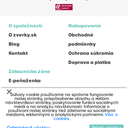
O spoločnosti
Nakupovanie
O zverky.sk
Obchodné
Blog
podmienky
Kontakt
Ochrana súkromia
Doprava a platba
Zákaznícka zóna
E-peňaženka
Prihlásenie
Súbory cookie používame na správne fungovanie
Registrácia
našej stránky, prispôsobenie obsahu a reklám
návštevníkovi stránky, poskytovanie funkcií sociálnych
médií a na analýzu návštevnosti. Informácie o
používaní našej stránky tiež zdieľame so sociálnymi
médiami, reklamnými a analytickými partnermi.
Viac o
cookies
.
Odmietnuť všetky
Prijať všetky